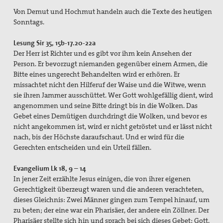
Von Demut und Hochmut handeln auch die Texte des heutigen
Sonntags.
Lesung Sir 35, 15b-17.20-22a
Der Herr ist Richter und es gibt vor ihm kein Ansehen der
Person. Er bevorzugt niemanden gegenüber einem Armen, die
Bitte eines ungerecht Behandelten wird er erhören. Er
missachtet nicht den Hilferuf der Waise und die Witwe, wenn
sie ihren Jammer ausschüttet. Wer Gott wohlgefällig dient, wird
angenommen und seine Bitte dringt bis in die Wolken. Das
Gebet eines Demütigen durchdringt die Wolken, und bevor es
nicht angekommen ist, wird er nicht getröstet und er lässt nicht
nach, bis der Höchste daraufschaut. Und er wird für die
Gerechten entscheiden und ein Urteil fällen.
Evangelium Lk 18, 9 – 14
In jener Zeit erzählte Jesus einigen, die von ihrer eigenen
Gerechtigkeit überzeugt waren und die anderen verachteten,
dieses Gleichnis: Zwei Männer gingen zum Tempel hinauf, um
zu beten; der eine war ein Pharisäer, der andere ein Zöllner. Der
Pharisäer stellte sich hin und sprach bei sich dieses Gebet: Gott,