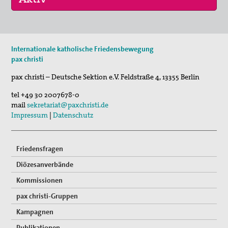
17. Okt 2026
Internationale katholische Friedensbewegung
Selig, die Frieden stiften - Pilgern für den …
pax christi
pax christi – Deutsche Sektion e.V.
Feldstraße 4
,
13355
Berlin
tel
+49 30 2007678-0
mail
sekretariat@paxchristi.de
Impressum
|
Datenschutz
Friedensfragen
Diözesanverbände
Kommissionen
pax christi-Gruppen
Kampagnen
Publikationen