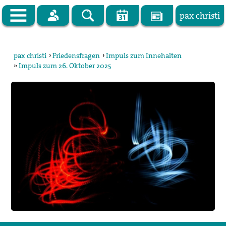
pax christi
Zur Startseite
pax christi
›
Friedensfragen
›
Impuls zum Innehalten
»
Impuls zum 26. Oktober 2025
pax christi Deutsche Sektion
Vor Ort
Themen
Kampagnen
Publikationen
Facebook
Kontakt
Impressum