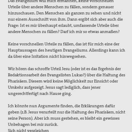
Das Evangelium will mich ermahnen, keine vorschnellen
Urteile über andere Menschen zu fällen, sondern genauer
hinzuschauen. Den Menschen als ganzen zu sehen und nicht
nur einem Ausschnitt von ihm. Dann ergibt sich aber auch die
Frage: Ist es mir überhaupt erlaubt, umfassende Urteile über
andere Menschen zu fällen? Darf ich mir so etwas anmaßen?
Keine vorschnellen Urteile zu fällen, das ist für mich eine der
Hauptaussagen des heutigen Evangeliums. Allerdings kann ich
da über eine Irritation nicht hinwegsehen.
Wir hören das schroffe Urteil Jesu (oder ist es das Ergebnis der
Redaktionsarbeit des Evangelisten Lukas?) über die Haltung des
Pharisäers. Diesem wird keine Möglichkeit zur Einsicht oder
Umkehr aufgezeigt. Jesus sagt lediglich, dass jener
ungerechtfertigt nach Hause ging.
Ich könnte nun Argumente finden, die Erklärungen dafür
geben (z.B. Jesus verurteilt nur die Haltung des Pharisäers, nicht
seine Person). Aber ich muss gestehen, es bleibt ein gewisses
Unbehagen bei mir zurück.
Sich nicht vergleichen