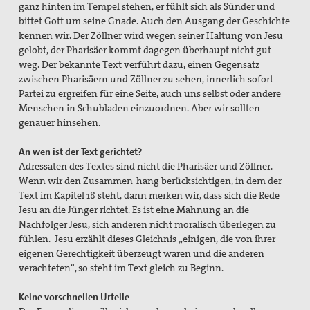
ganz hinten im Tempel stehen, er fühlt sich als Sünder und
bittet Gott um seine Gnade. Auch den Ausgang der Geschichte
kennen wir. Der Zöllner wird wegen seiner Haltung von Jesu
gelobt, der Pharisäer kommt dagegen überhaupt nicht gut
weg.
Der bekannte Text verführt dazu, einen Gegensatz
zwischen Pharisäern und Zöllner zu sehen, innerlich sofort
Partei zu ergreifen für eine Seite, auch uns selbst oder andere
Menschen in Schubladen einzuordnen. Aber wir sollten
genauer hinsehen.
An wen ist der Text gerichtet?
Adressaten des Textes sind nicht die Pharisäer und Zöllner.
Wenn wir den Zusammen-hang berücksichtigen, in dem der
Text im Kapitel 18 steht, dann merken wir, dass sich die Rede
Jesu an die Jünger richtet. Es ist eine Mahnung an die
Nachfolger Jesu, sich anderen nicht moralisch überlegen zu
fühlen. Jesu erzählt dieses Gleichnis „einigen, die von ihrer
eigenen Gerechtigkeit überzeugt waren und die anderen
verachteten“, so steht im Text gleich zu Beginn.
Keine vorschnellen Urteile