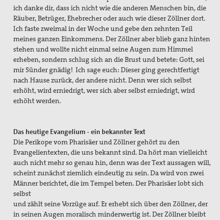
ich danke dir, dass ich nicht wie die anderen Menschen bin, die
Räuber, Betrüger, Ehebrecher oder auch wie dieser Zöllner dort.
Ich faste zweimal in der Woche und gebe den zehnten Teil
meines ganzen Einkommens. Der Zöllner aber blieb ganz hinten
stehen und wollte nicht einmal seine Augen zum Himmel
erheben, sondern schlug sich an die Brust und betete: Gott, sei
mir Sünder gnädig! Ich sage euch: Dieser ging gerechtfertigt
nach Hause zurück, der andere nicht. Denn wer sich selbst
erhöht, wird erniedrigt, wer sich aber selbst erniedrigt, wird
erhöht werden.
Das heutige Evangelium - ein bekannter Text
Die Perikope vom Pharisäer und Zöllner gehört zu den
Evangelientexten, die uns bekannt sind. Da hört man vielleicht
auch nicht mehr so genau hin, denn was der Text aussagen will,
scheint zunächst ziemlich eindeutig zu sein.
Da wird von zwei
Männer berichtet, die im Tempel beten. Der Pharisäer lobt sich
selbst
und zählt seine Vorzüge auf. Er erhebt sich über den Zöllner, der
in seinen Augen
moralisch minderwertig ist. Der Zöllner bleibt