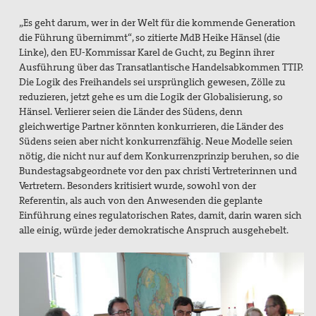
Texte & Thesen
„Es geht darum, wer in der Welt für die kommende Generation
die Führung übernimmt“, so zitierte MdB Heike Hänsel (die
Atomwaffen
Linke), den EU-Kommissar Karel de Gucht, zu Beginn ihrer
Ausführung über das Transatlantische Handelsabkommen TTIP.
Europa
Die Logik des Freihandels sei ursprünglich gewesen, Zölle zu
reduzieren, jetzt gehe es um die Logik der Globalisierung, so
Flucht und Migration
Hänsel. Verlierer seien die Länder des Südens, denn
gleichwertige Partner könnten konkurrieren, die Länder des
Große Reden zum Frieden
Südens seien aber nicht konkurrenzfähig. Neue Modelle seien
nötig, die nicht nur auf dem Konkurrenzprinzip beruhen, so die
Nahost
Bundestagsabgeordnete vor den pax christi Vertreterinnen und
Vertretern. Besonders kritisiert wurde, sowohl von der
Papst Franziskus
Referentin, als auch von den Anwesenden die geplante
Ressourcenkonflikte
Einführung eines regulatorischen Rates, damit, darin waren sich
alle einig, würde jeder demokratische Anspruch ausgehebelt.
Rüstung
AGn, Aktionen, Projekte
Aktion Aufschrei