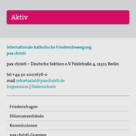
17. Okt 2026
Internationale katholische Friedensbewegung
Selig, die Frieden stiften - Pilgern für den …
pax christi
pax christi – Deutsche Sektion e.V.
Feldstraße 4
,
13355
Berlin
tel
+49 30 2007678-0
mail
sekretariat@paxchristi.de
Impressum
|
Datenschutz
Friedensfragen
Diözesanverbände
Kommissionen
pax christi-Gruppen