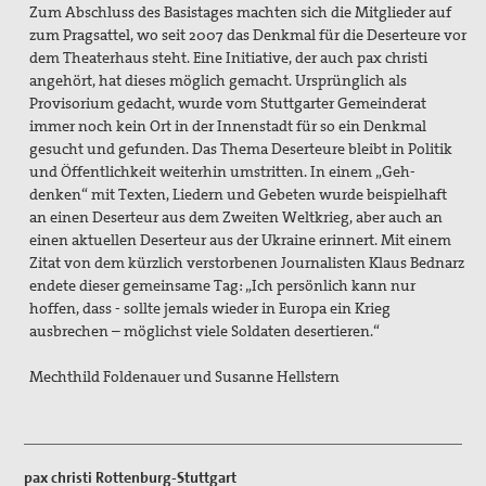
Zum Abschluss des Basistages machten sich die Mitglieder auf
zum Pragsattel, wo seit 2007 das Denkmal für die Deserteure vor
dem Theaterhaus steht. Eine Initiative, der auch pax christi
angehört, hat dieses möglich gemacht. Ursprünglich als
Provisorium gedacht, wurde vom Stuttgarter Gemeinderat
immer noch kein Ort in der Innenstadt für so ein Denkmal
gesucht und gefunden. Das Thema Deserteure bleibt in Politik
und Öffentlichkeit weiterhin umstritten. In einem „Geh-
denken“ mit Texten, Liedern und Gebeten wurde beispielhaft
an einen Deserteur aus dem Zweiten Weltkrieg, aber auch an
einen aktuellen Deserteur aus der Ukraine erinnert. Mit einem
Zitat von dem kürzlich verstorbenen Journalisten Klaus Bednarz
endete dieser gemeinsame Tag: „Ich persönlich kann nur
hoffen, dass - sollte jemals wieder in Europa ein Krieg
ausbrechen – möglichst viele Soldaten desertieren.“
Mechthild Foldenauer und Susanne Hellstern
pax christi Rottenburg-Stuttgart