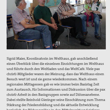
Bündnis "Schulfrei für die Bundeswehr"
Freiwilliger Friedensdienst in Bethlehem & Jerusalem
Friedensräume Lindau
Initiative "Farbe bekennen!"
Jugend für Frieden und Gerechtigkeit in Palästina und
Israel
Sigrid Maier, Koordinatorin im Welthaus, gab anschließend
Kampagne "Unter 18 nie!"
einen Überblick über die einzelnen Einrichtungen im Welthaus
und führte durch den Weltladen und das WeltCafé. Viele pax
Nahost-AG
christi-Mitglieder waren der Meinung, dass das Welthaus einen
Besuch wert ist und sie gerne wiederkommen. Nach einem
Ostermarsch
regionalen Mittagessen gab es wie immer beim Basistag Zeit
zum Austausch, für Informationen und Diskussion über die pax
Spiritualität
christi-Arbeit in den Basisgruppen sowie auf Diözesanebene.
Dabei stellte Reinhold Gieringer seine Einschätzung zum Thema
Spirituelle Orte
Stärkung der Friedensbildung und die aktuelle Entwicklung