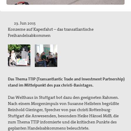
Pressemitteilungen
Publikationen
23. Jun 2015
pax info
Konzerne auf Kaperfahrt – das transatlantische
Freihandelsabkommen
Newsletter
Der Heilige Martin
Weiteres
Friedensbildung
Das Thema TTIP (Transantlantic Trade and Investment Partnership)
stand im Mittelpunkt des pax christi-Basistages.
Servicestelle Friedensbildung Baden-Württemberg
Das Welthaus in Stuttgart bot dazu den geeigneten Rahmen.
Netzwerk Friedensbildung Baden-Württemberg
Nach einem Morgenimpuls von Susanne Hellstern begrüßte
Reinhold Gieringer, Sprecher von pax christi Rottenburg-
Referent für Friedensbildung
Stuttgart die Anwesenden, besonders Heike Hänsel MdB, die
zum Thema TTIP informierte und die kritischen Punkte des
Materialien zur Friedensbildung
geplanten Handelsabkommens beleuchtete.