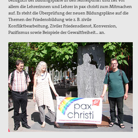
bezüglich der Bildungspläne in den Mittelpunkt und rief vor
Gedenken an Josef Ruf
allem die Lehrerinnen und Lehrer in pax christi zum Mitmachen
auf. Es steht die Überprüfung der neuen Bildungspläne auf die
Texte zum Thema Spiritualität
Themen der Friedensbildung wie z. B. zivile
pax christi Pilgertag
Konfliktbearbeitung, Ziviler Friedensdienst, Konversion,
Pazifismus sowie Beispiele der Gewaltfreiheit… an.
Friedensgebet zum Internationalen Tag der
Menschenrechte
Mitmachen
Spenden
Mitglied werden
Suche