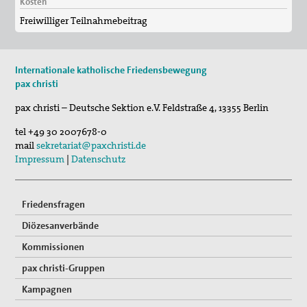
Gedenken an Josef Ruf
Kosten
Freiwilliger Teilnahmebeitrag
Texte zum Thema Spiritualität
pax christi Pilgertag
Internationale katholische Friedensbewegung
pax christi
Friedensgebet zum Internationalen Tag der
Menschenrechte
pax christi – Deutsche Sektion e.V.
Feldstraße 4
,
13355
Berlin
Mitmachen
tel
+49 30 2007678-0
mail
sekretariat@paxchristi.de
Spenden
Impressum
|
Datenschutz
Mitglied werden
Friedensfragen
Suche
Diözesanverbände
Kommissionen
pax christi-Gruppen
Kampagnen