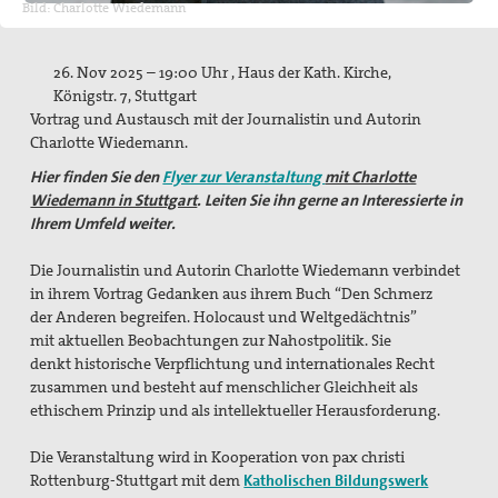
Bild: Charlotte Wiedemann
Pressemitteilungen
Publikationen
26. Nov 2025 – 19:00 Uhr , Haus der Kath. Kirche,
Königstr. 7, Stuttgart
pax info
Vortrag und Austausch mit der Journalistin und Autorin
Charlotte Wiedemann.
Newsletter
Hier finden Sie den
Flyer zur Veranstaltung
mit Charlotte
Der Heilige Martin
Wiedemann in Stuttgart
. Leiten Sie ihn gerne an Interessierte in
Ihrem Umfeld weiter.
Weiteres
Die Journalistin und Autorin Charlotte Wiedemann verbindet
Friedensbildung
in
ihrem Vortrag Gedanken aus ihrem Buch “Den Schmerz
der
Anderen begreifen. Holocaust und Weltgedächtnis”
Servicestelle Friedensbildung Baden-Württemberg
mit
aktuellen Beobachtungen zur Nahostpolitik. Sie
denkt
historische Verpflichtung und internationales Recht
Netzwerk Friedensbildung Baden-Württemberg
zusammen
und besteht auf menschlicher Gleichheit als
ethischem Prinzip
und als intellektueller Herausforderung.
Referent für Friedensbildung
Die Veranstaltung wird in Kooperation von pax christi
Materialien zur Friedensbildung
Rottenburg-Stuttgart mit dem
Katholischen Bildungswerk