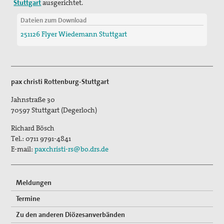
Stuttgart
ausgerichtet.
Texte & Thesen
Dateien zum Download
Atomwaffen
251126 Flyer Wiedemann Stuttgart
Europa
Flucht und Migration
pax christi Rottenburg-Stuttgart
Große Reden zum Frieden
Jahnstraße 30
70597
Stuttgart (Degerloch)
Nahost
Richard Bösch
Papst Franziskus
Tel.:
0711 9791-4841
E-mail:
paxchristi-rs@bo.drs.de
Ressourcenkonflikte
Rüstung
Meldungen
AGn, Aktionen, Projekte
Termine
Aktion Aufschrei
Zu den anderen Diözesanverbänden