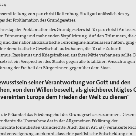
2024
ssemitteilung von pax christi Rottenburg-Stuttgart anlässlich des 75.
ges der Proklamation des Grundgesetzes.
ahrestag der Proklamation des Grundgesetzes ist für pax christi Anlass z
n Erinnerung und mahnenden Verpflichtung. Auf den Trümmern, die d
g und das nationalsozialistische Terrorregime hinterlassen hatten, ging 
ine demokratische Gesellschaft aufzubauen, die für alle Zukunft
rismus, Rassismus und Kriegstreiberei aus ihrer Mitte verbannen sollte. 
etz ist ein Versprechen des Staates gegen alle totalitären Versuchunge
Vorrang der Freiheit der Bürger:innen gegenüber dem Staat.
ewusstsein seiner Verantwortung vor Gott und den
en, von dem Willen beseelt, als gleichberechtigtes G
vereinten Europa dem Frieden der Welt zu dienen"
st die Präambel das Friedensgebot des Grundgesetzes zusammen. Diesem
z diente die Übernahme der in
der Allgemeinen Erklärung der
rechte formulierten Grundrechte.
Auch das in Art. 4(3) verankerte Rec
enstverweigerung anerkennt, dass eine pazifistische Entscheidung ein