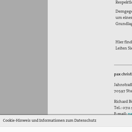
Respektl
Demgegen
um einen
Grundlag
Hier find
Leiten Si
pax chris
Jahnstraß
70597
Stu
Richard B
Tel.:
0711
E-mail:
pa
Cookie-Hinweis und Informationen zum Datenschutz