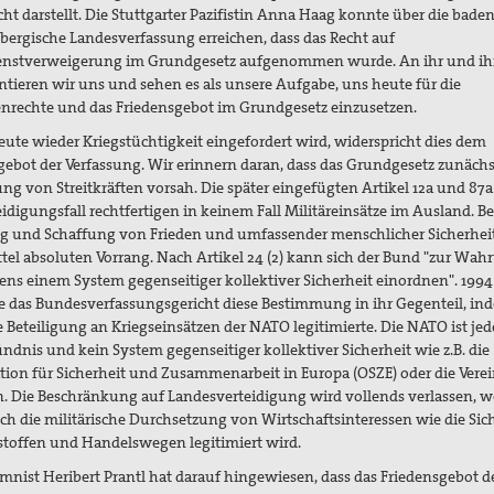
ht darstellt.
Die Stuttgarter Pazifistin Anna Haag konnte über die baden
ergische Landesverfassung erreichen, dass das Recht auf
ienstverweigerung im Grundgesetz aufgenommen wurde. An ihr und i
ntieren wir uns und sehen es als unsere Aufgabe, uns heute für die
rechte und das Friedensgebot im Grundgesetz einzusetzen.
te wieder Kriegstüchtigkeit eingefordert wird, widerspricht dies dem
gebot der Verfassung. Wir erinnern daran, dass das Grundgesetz zunächs
ung von Streitkräften vorsah. Die später eingefügten Artikel 12a und 87a
idigungsfall rechtfertigen in keinem Fall Militäreinsätze im Ausland. Be
g und Schaffung von Frieden und umfassender menschlicher Sicherhei
ttel absoluten Vorrang.
Nach Artikel 24 (2) kann sich der Bund "zur Wah
dens einem System gegenseitiger kollektiver Sicherheit einordnen". 1994
e das Bundesverfassungsgericht diese Bestimmung in ihr Gegenteil, in
e Beteiligung an Kriegseinsätzen der NATO legitimierte. Die NATO ist
jed
ündnis und kein System gegenseitiger kollektiver Sicherheit wie z.B. die
tion für Sicherheit und Zusammenarbeit in Europa (OSZE) oder die Vere
. Die Beschränkung auf Landesverteidigung wird vollends verlassen, 
ch die militärische Durchsetzung von Wirtschaftsinteressen wie die Si
toffen und Handelswegen legitimiert wird.
mnist Heribert Prantl hat darauf hingewiesen, dass das Friedensgebot d