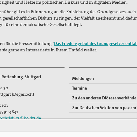
osigkeit und Hetze im politischen Diskurs und in digitalen Medien.
über gilt es in Erinnerung an die Entstehung des Grundgesetzes auch
 gesellschaftlichen Diskurs zu ringen, der Vielfalt anerkennt und dadur
e für eine demokratische Gesellschaft legt.
en Sie die Pressemitteilung "
Das Friedensgebot des Grundgesetzes entfal
e sie gerne an Interessierte in Ihrem Umfeld weiter.
ti Rottenburg-Stuttgart
Meldungen
e 30
Termine
ttgart (Degerloch)
Zu den anderen Diözesanverbände
ösch
Zur Deutschen Sektion von pax chri
 9791-4841
xchristi-rs@bo.drs.de