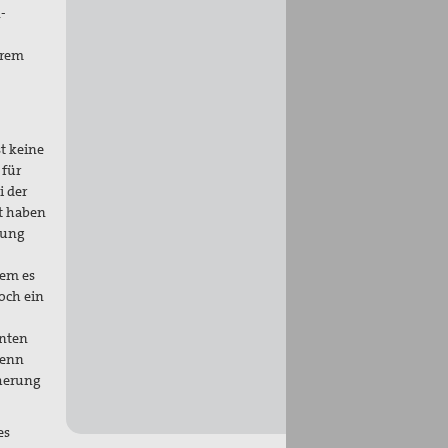
-
hrem
t keine
 für
i der
t haben
rung
dem es
och ein
inten
wenn
cherung
es