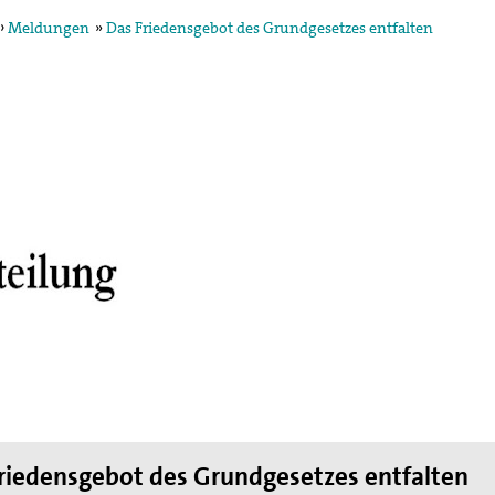
›
Meldungen
»
Das Friedensgebot des Grundgesetzes entfalten
egung in der
ktion und arbeitet in
ischen Konzils.
lied des weltweiten
de des II. Weltkrieges,
en
hnung die Hand
riedensgebot des Grundgesetzes entfalten