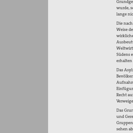
Grundges
wurde, s
lange ni
Die nach
Weise de
wirklich
Ausbeutu
Weltwirt
Südens e
erhalten
Das Asyl
Bevölker
Aufnahme
Einfügun
Recht auf
Verweige
Das Grun
und Gere
Gruppen,
sehen ab