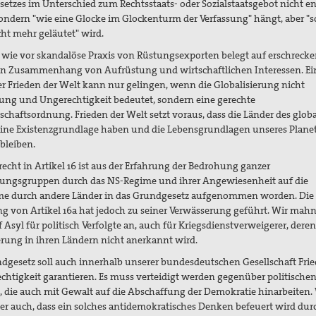
etzes im Unterschied zum Rechtsstaats- oder Sozialstaatsgebot nicht en
ondern "wie eine Glocke im Glockenturm der Verfassung" hängt, aber "
cht mehr geläutet" wird.
 wie vor skandalöse Praxis von Rüstungsexporten belegt auf erschreck
n Zusammenhang von Aufrüstung und wirtschaftlichen Interessen. Ei
er Frieden der Welt kann nur gelingen, wenn die Globalisierung nicht
ng und Ungerechtigkeit bedeutet, sondern eine gerechte
schaftsordnung. Frieden der Welt setzt voraus, dass die Länder des glob
ine Existenzgrundlage haben und die Lebensgrundlagen unseres Plane
 bleiben.
recht in Artikel 16 ist aus der Erfahrung der Bedrohung ganzer
ungsgruppen durch das NS-Regime und ihrer Angewiesenheit auf die
 durch andere Länder in das Grundgesetz aufgenommen worden. Die 
g von Artikel 16a hat jedoch zu seiner Verwässerung geführt. Wir mah
 Asyl für politisch Verfolgte an, auch für Kriegsdienstverweigerer, deren
rung in ihren Ländern nicht anerkannt wird.
dgesetz soll auch innerhalb unserer bundesdeutschen Gesellschaft Fri
chtigkeit garantieren. Es muss verteidigt werden gegenüber politische
 die auch mit Gewalt auf die Abschaffung der Demokratie hinarbeiten.
er auch, dass ein solches antidemokratisches Denken befeuert wird dur