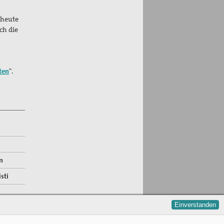
 heute
ch die
ten
".
n
sti
Einverstanden