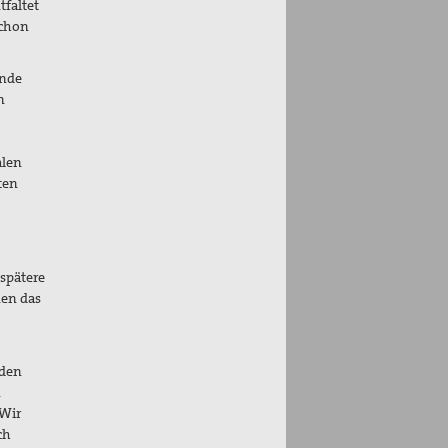
tfaltet
schon
ende
n
alen
ten
spätere
nen das
eden
n
 Wir
ch