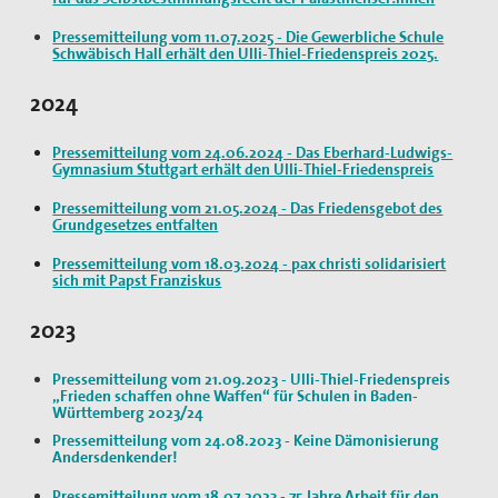
Texte & Thesen
Pressemitteilung vom 11.07.2025 - Die Gewerbliche Schule
Schwäbisch Hall erhält den Ulli-Thiel-Friedenspreis 2025.
Atomwaffen
2024
Europa
Pressemitteilung vom 24.06.2024 - Das Eberhard-Ludwigs-
Flucht und Migration
Gymnasium Stuttgart erhält den Ulli-Thiel-Friedenspreis
Große Reden zum Frieden
Pressemitteilung vom 21.05.2024 - Das Friedensgebot des
Grundgesetzes entfalten
Nahost
Pressemitteilung vom 18.03.2024 - pax christi solidarisiert
sich mit Papst Franziskus
Papst Franziskus
2023
Ressourcenkonflikte
Pressemitteilung vom 21.09.2023 - Ulli-Thiel-Friedenspreis
Rüstung
„Frieden schaffen ohne Waffen“ für Schulen in Baden-
Württemberg 2023/24
AGn, Aktionen, Projekte
Pressemitteilung vom 24.08.2023 - Keine Dämonisierung
Andersdenkender!
Aktion Aufschrei
Pressemitteilung vom 18.07.2023 - 75 Jahre Arbeit für den