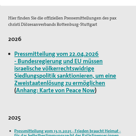
Pressemitteilungen
Publikationen
Hier finden Sie die offiziellen Pressemitteilungen des pax
christi Diözesanverbands Rottenburg-Stuttgart
pax info
2026
Newsletter
Pressmitteilung vom 22.04.2026
Der Heilige Martin
-
Bundesregierung und EU müssen
Weiteres
israelische völkerrechtswidrige
Siedlungspolitik sanktionieren, um eine
Friedensbildung
Zweistaatenlösung zu ermöglichen
(
Anhang: Karte von Peace Now
)
Servicestelle Friedensbildung Baden-Württemberg
Netzwerk Friedensbildung Baden-Württemberg
2025
Referent für Friedensbildung
Materialien zur Friedensbildung
Pressmitteilung vom 13.11.2025 - Frieden braucht Heimat -
für das Selbstbestimmungsrecht der Palästinenser:innen