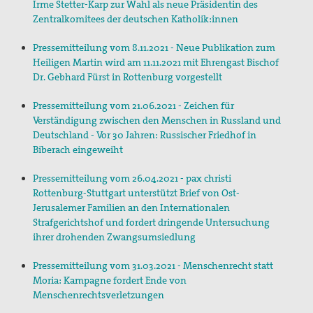
Gedenken an Josef Ruf
Irme Stetter-Karp zur Wahl als neue Präsidentin des
Zentralkomitees der deutschen Katholik:innen
Texte zum Thema Spiritualität
Pressemitteilung vom 8.11.2021 - Neue Publikation zum
pax christi Pilgertag
Heiligen Martin wird am 11.11.2021 mit Ehrengast Bischof
Dr. Gebhard Fürst in Rottenburg vorgestellt
Friedensgebet zum Internationalen Tag der
Menschenrechte
Pressemitteilung vom 21.06.2021 - Zeichen für
Verständigung zwischen den Menschen in Russland und
Mitmachen
Deutschland - Vor 30 Jahren: Russischer Friedhof in
Biberach eingeweiht
Spenden
Pressemitteilung vom 26.04.2021 - pax christi
Mitglied werden
Rottenburg-Stuttgart unterstützt Brief von Ost-
Jerusalemer Familien an den Internationalen
Strafgerichtshof und fordert dringende Untersuchung
Suche
ihrer drohenden Zwangsumsiedlung
Pressemitteilung vom 31.03.2021 - Menschenrecht statt
Moria: Kampagne fordert Ende von
Menschenrechtsverletzungen