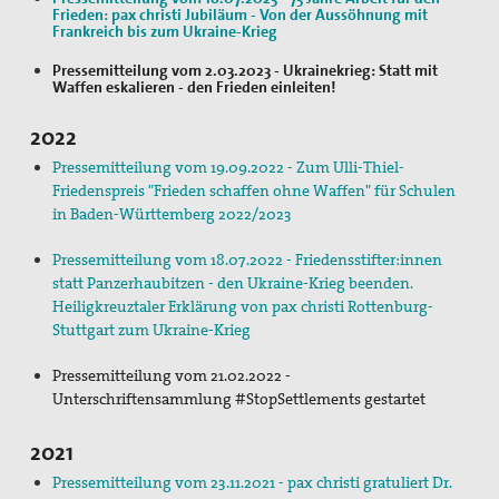
Frieden: pax christi Jubiläum - Von der Aussöhnung mit
Bündnis "Schulfrei für die Bundeswehr"
Frankreich bis zum Ukraine-Krieg
Freiwilliger Friedensdienst in Bethlehem & Jerusalem
Pressemitteilung vom 2.03.2023 - Ukrainekrieg: Statt mit
Waffen eskalieren - den Frieden einleiten!
Friedensräume Lindau
2022
Initiative "Farbe bekennen!"
Pressemitteilung vom 19.09.2022 - Zum Ulli-Thiel-
Friedenspreis "Frieden schaffen ohne Waffen" für Schulen
Jugend für Frieden und Gerechtigkeit in Palästina und
in Baden-Württemberg 2022/2023
Israel
Pressemitteilung vom 18.07.2022 - Friedensstifter:innen
Kampagne "Unter 18 nie!"
statt Panzerhaubitzen - den Ukraine-Krieg beenden.
Heiligkreuztaler Erklärung von pax christi Rottenburg-
Nahost-AG
Stuttgart zum Ukraine-Krieg
Ostermarsch
Pressemitteilung vom 21.02.2022 -
Unterschriftensammlung #StopSettlements gestartet
Spiritualität
2021
Spirituelle Orte
Pressemitteilung vom 23.11.2021 - pax christi gratuliert Dr.