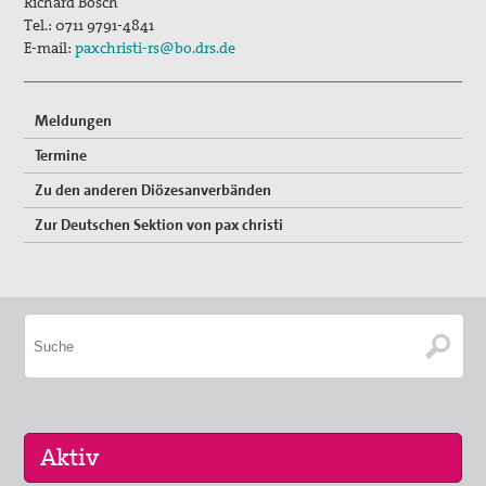
Richard Bösch
Bündnis "Schulfrei für die Bundeswehr"
Tel.:
0711 9791-4841
E-mail:
paxchristi-rs@bo.drs.de
Freiwilliger Friedensdienst in Bethlehem & Jerusalem
Friedensräume Lindau
Meldungen
Initiative "Farbe bekennen!"
Termine
Zu den anderen Diözesanverbänden
Jugend für Frieden und Gerechtigkeit in Palästina und
Israel
Zur Deutschen Sektion von pax christi
Kampagne "Unter 18 nie!"
Nahost-AG
Ostermarsch
Spiritualität
Spirituelle Orte