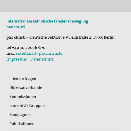
Gedenken an Josef Ruf
Texte zum Thema Spiritualität
17. Okt 2026
Internationale katholische Friedensbewegung
Selig, die Frieden stiften - Pilgern für den …
pax christi Pilgertag
pax christi
Friedensgebet zum Internationalen Tag der
pax christi – Deutsche Sektion e.V.
Feldstraße 4
,
13355
Berlin
Menschenrechte
tel
+49 30 2007678-0
mail
sekretariat@paxchristi.de
Mitmachen
Impressum
|
Datenschutz
Spenden
Mitglied werden
Friedensfragen
Diözesanverbände
Suche
Kommissionen
pax christi-Gruppen
Kampagnen
Publikationen