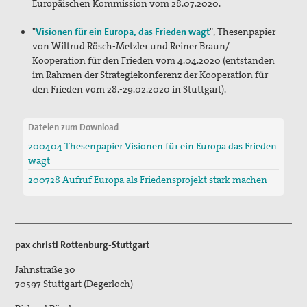
Europäischen Kommission vom 28.07.2020.
Texte & Thesen
"
Visionen für ein Europa, das Frieden wagt
", Thesenpapier
Atomwaffen
von Wiltrud Rösch-Metzler und Reiner Braun/
Kooperation für den Frieden vom 4.04.2020 (entstanden
Europa
im Rahmen der Strategiekonferenz der Kooperation für
den Frieden vom 28.-29.02.2020 in Stuttgart).
Flucht und Migration
Große Reden zum Frieden
Dateien zum Download
200404 Thesenpapier Visionen für ein Europa das Frieden
Nahost
wagt
200728 Aufruf Europa als Friedensprojekt stark machen
Papst Franziskus
Ressourcenkonflikte
Rüstung
pax christi Rottenburg-Stuttgart
AGn, Aktionen, Projekte
Jahnstraße 30
70597
Stuttgart (Degerloch)
Aktion Aufschrei