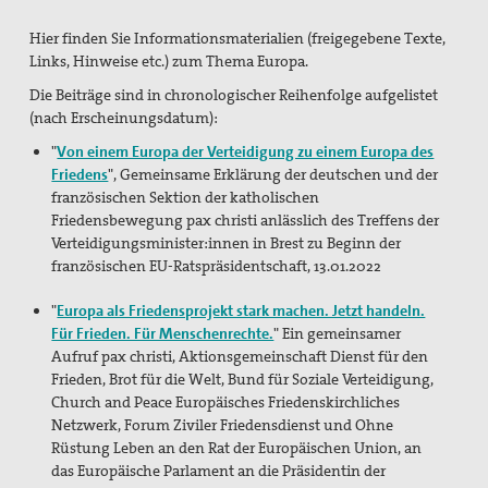
Pressemitteilungen
Hier finden Sie Informationsmaterialien (freigegebene Texte,
Publikationen
Links, Hinweise etc.) zum Thema Europa.
Die Beiträge sind in chronologischer Reihenfolge aufgelistet
pax info
(nach Erscheinungsdatum):
Newsletter
"
Von einem Europa der Verteidigung zu einem Europa des
Friedens
", Gemeinsame Erklärung der deutschen und der
Der Heilige Martin
französischen Sektion der katholischen
Friedensbewegung pax christi anlässlich des Treffens der
Weiteres
Verteidigungsminister:innen in Brest zu Beginn der
französischen EU-Ratspräsidentschaft, 13.01.2022
Friedensbildung
"
Europa als Friedensprojekt stark machen. Jetzt handeln.
Servicestelle Friedensbildung Baden-Württemberg
Für Frieden. Für Menschenrechte.
" Ein gemeinsamer
Aufruf pax christi, Aktionsgemeinschaft Dienst für den
Netzwerk Friedensbildung Baden-Württemberg
Frieden, Brot für die Welt, Bund für Soziale Verteidigung,
Church and Peace Europäisches Friedenskirchliches
Referent für Friedensbildung
Netzwerk, Forum Ziviler Friedensdienst und Ohne
Rüstung Leben an den Rat der Europäischen Union, an
Materialien zur Friedensbildung
das Europäische Parlament an die Präsidentin der