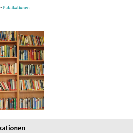
»
Publikationen
egung in der
ktion und arbeitet in
ischen Konzils.
lied des weltweiten
de des II. Weltkrieges,
en
hnung die Hand
kationen