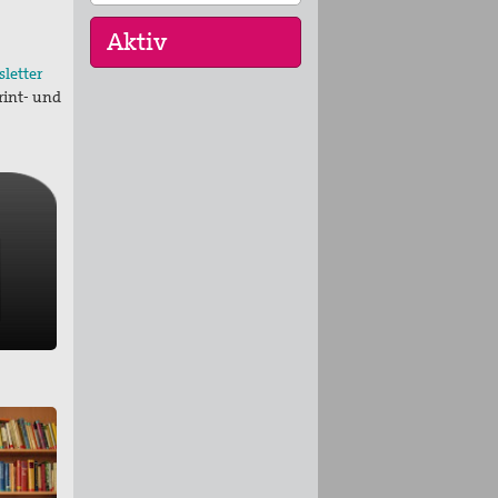
letter
rint- und
17. Okt 2026
Selig, die Frieden
stiften - Pilgern für den
…