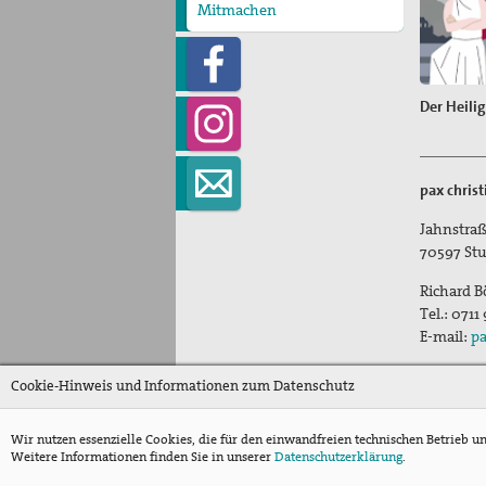
bekennen!"
pax christi Pilgertag
Mitmachen
Jugend für Frieden und
Friedensgebet zum
Spenden
Mitglied werden
Gerechtigkeit in Palästina
Internationalen Tag der
und Israel
Menschenrechte
Kampagne "Unter 18 nie!"
Nahost-AG
Ostermarsch
Der Heili
pax chris
Jahnstraß
70597
Stu
Richard B
Tel.:
0711
E-mail:
pa
Cookie-Hinweis und Informationen zum Datenschutz
Wir nutzen essenzielle Cookies, die für den einwandfreien technischen Betrieb u
Weitere Informationen finden Sie in unserer
Datenschutzerklärung
.