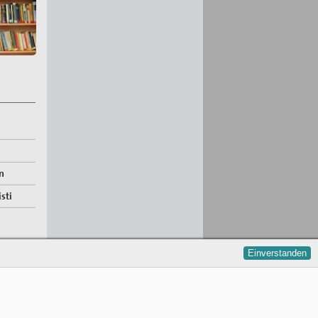
n
sti
Einverstanden