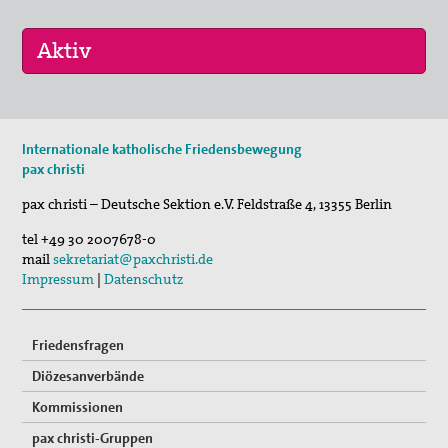
Gedenken an Josef Ruf
Texte zum Thema Spiritualität
pax christi Pilgertag
Friedensgebet zum Internationalen Tag der
17. Okt 2026
Menschenrechte
Internationale katholische Friedensbewegung
Selig, die Frieden stiften - Pilgern für den …
pax christi
Mitmachen
pax christi – Deutsche Sektion e.V.
Feldstraße 4
,
13355
Berlin
Spenden
tel
+49 30 2007678-0
mail
sekretariat@paxchristi.de
Mitglied werden
Impressum
|
Datenschutz
Suche
Friedensfragen
Diözesanverbände
Kommissionen
pax christi-Gruppen