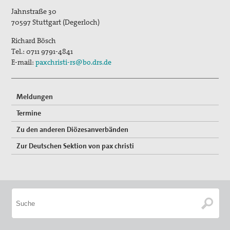
Bündnis "Schulfrei für die Bundeswehr"
Jahnstraße 30
70597
Stuttgart (Degerloch)
Freiwilliger Friedensdienst in Bethlehem & Jerusalem
Richard Bösch
Tel.:
0711 9791-4841
Friedensräume Lindau
E-mail:
paxchristi-rs@bo.drs.de
Initiative "Farbe bekennen!"
Jugend für Frieden und Gerechtigkeit in Palästina und
Meldungen
Israel
Termine
Kampagne "Unter 18 nie!"
Zu den anderen Diözesanverbänden
Zur Deutschen Sektion von pax christi
Nahost-AG
Ostermarsch
Spiritualität
Spirituelle Orte