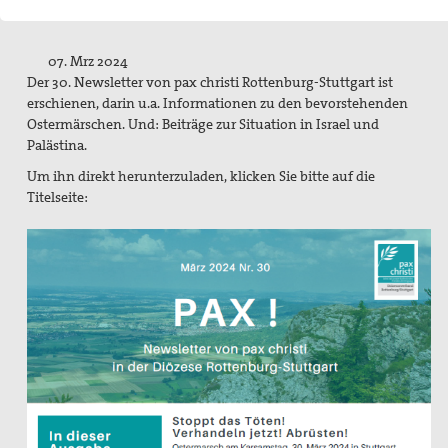
Pressemitteilungen
Publikationen
07. Mrz 2024
Der 30. Newsletter von pax christi Rottenburg-Stuttgart ist
pax info
erschienen, darin u.a. Informationen zu den bevorstehenden
Ostermärschen. Und: Beiträge zur Situation in Israel und
Newsletter
Palästina.
Um ihn direkt herunterzuladen, klicken Sie bitte auf die
Der Heilige Martin
Titelseite:
Weiteres
Friedensbildung
Servicestelle Friedensbildung Baden-Württemberg
Netzwerk Friedensbildung Baden-Württemberg
Referent für Friedensbildung
Materialien zur Friedensbildung