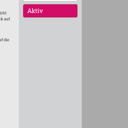
icht
ck auf
17. Okt 2026
Selig, die Frieden
f die
stiften - Pilgern für den
…