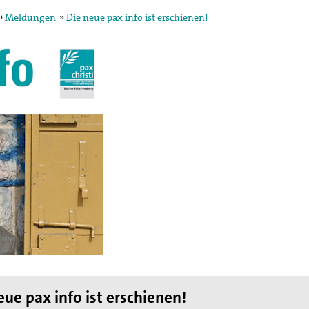
›
Meldungen
»
Die neue pax info ist erschienen!
egung in der
ktion und arbeitet in
ischen Konzils.
lied des weltweiten
de des II. Weltkrieges,
en
hnung die Hand
eue pax info ist erschienen!