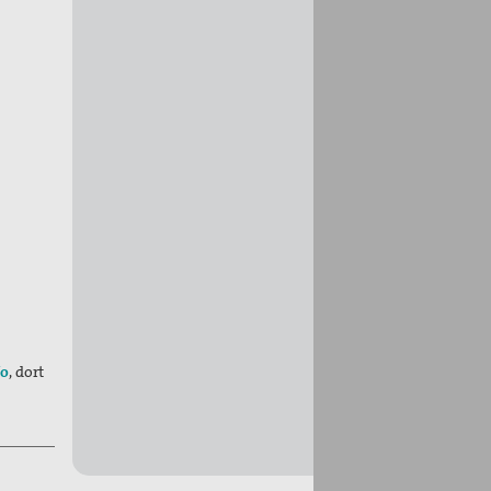
fo
, dort