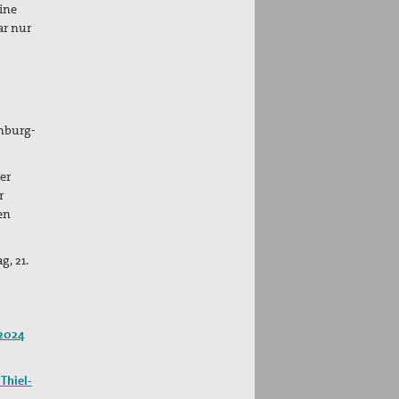
eine
ar nur
enburg-
er
r
en
, 21.
 2024
Thiel-