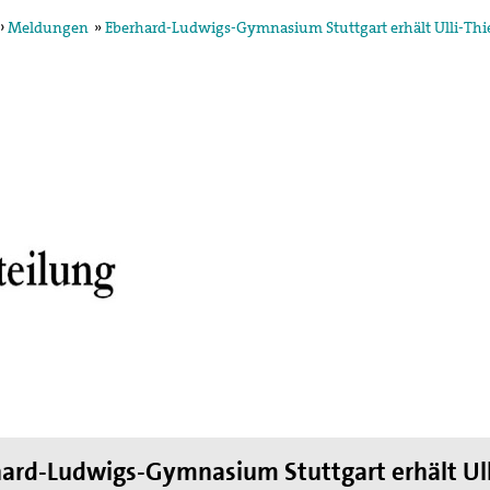
›
Meldungen
»
Eberhard-Ludwigs-Gymnasium Stuttgart erhält Ulli-Thie
egung in der
ktion und arbeitet in
ischen Konzils.
lied des weltweiten
de des II. Weltkrieges,
en
hnung die Hand
ard-Ludwigs-Gymnasium Stuttgart erhält Ull