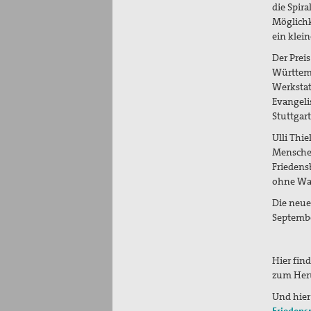
die Spir
Möglichk
ein klein
Der Prei
Württemb
Werkstat
Evangeli
Stuttgart
Ulli Thie
Menschen
Friedens
ohne Waf
Die neue
Septembe
Hier find
zum Her
Und hier
Friedens