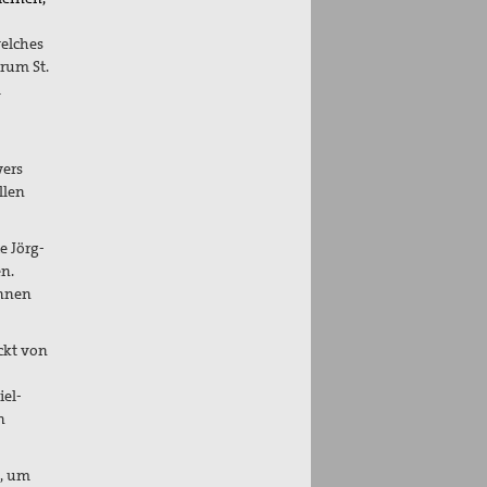
welches
rum St.
m
wers
llen
e Jörg-
n.
innen
uckt von
iel-
n
t, um