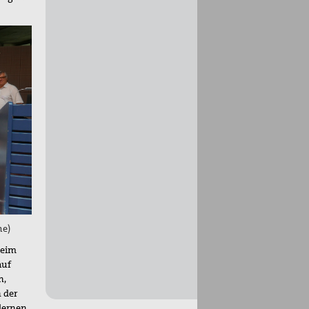
he)
heim
auf
n,
 der
lernen,