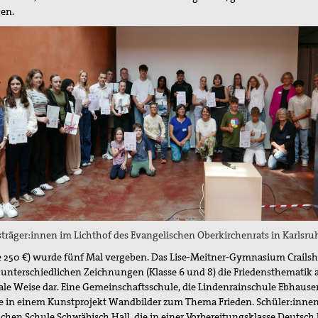
gen.
isträger:innen im Lichthof des Evangelischen Oberkirchenrats in Karlsru
(je 250 €) wurde fünf Mal vergeben. Das Lise-Meitner-Gymnasium Crails
in unterschiedlichen Zeichnungen (Klasse 6 und 8) die Friedensthematik 
le Weise dar. Eine Gemeinschaftsschule, die Lindenrainschule Ebhause
te in einem Kunstprojekt Wandbilder zum Thema Frieden. Schüler:innen
chen Schule Schwäbisch Hall, die in einer Vorbereitungsklasse Deutsch 