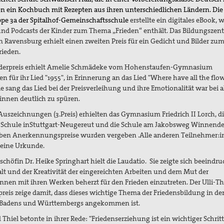
n ein Kochbuch mit Rezepten aus ihren unterschiedlichen Ländern. Die
pe 3a der Spitalhof-Gemeinschaftsschule
erstellte ein digitales eBook, 
und Podcasts der Kinder zum Thema „Frieden“ enthält. Das Bildungszent
n Ravensburg erhielt einen zweiten Preis für ein Gedicht und Bilder zu
ieden.
derpreis erhielt Amelie Schmädeke vom Hohenstaufen-Gymnasium
n für ihr Lied "1955", in Erinnerung an das Lied "Where have all the flo
ie sang das Lied bei der Preisverleihung und ihre Emotionalität war bei a
innen deutlich zu spüren.
Auszeichnungen (3.Preis) erhielten das Gymnasium Friedrich II Lorch, di
Schule inStuttgart-Neugereut und die Schule am Jakobsweg Winnende
ben Anerkennungspreise wurden vergeben .Alle anderen Teilnehmer:
 eine Urkunde.
schöfin Dr. Heike Springhart hielt die Laudatio.
Sie zeigte sich beeindr
falt und der Kreativität der eingereichten Arbeiten und dem Mut der
innen mit ihren Werken beherzt für den Frieden einzutreten. Der Ulli-Th
preis zeige damit, dass dieses wichtige Thema der Friedensbildung in de
 Badens und Württembergs angekommen ist.
Thiel betonte in ihrer Rede: "Friedenserziehung ist ein wichtiger Schrit