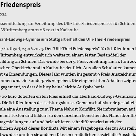
-Friedenspreis
2024
ssemitteilung zur Verleihung des Ulli-Thiel-Friedenspreises für Schüler
-Württemberg am 21.06.2021 in Karlsruhe.
hard-Ludwigs-Gymnasium Stuttgart erhält den Ulli-Thiel-Friedenspreis
e/Stuttgart, 24.06.2024.
Der "Ulli-Thiel Friedenspreis" für Schüler:innen 
rttemberg entwickelt sich weiter zu einem festen Bestandteil der
bildung an Schulen. Das wurde bei der 5. Preisverleihung am 21. Juni 20
schen Oberkirchenrat in Karlsruhe deutlich. Aus allen Schularten kame
t 54 Einsendungen. Dieses Jahr wurden insgesamt 9 Preis-Auszeichnu
men und ein Sonderpreis vergeben. Die eingereichten Arbeiten zeigte
gagement, so dass die Jury keine leichte Aufgabe hatte.
500 Euro dotierten ersten Preis erhielt das Eberhard-Ludwigs-Gymnasi
t. Die Schüler:innen des Leistungskurses Gemeinschaftskunde gestaltet
hule eine Ausstellung zum Thema Nahost-Konflikt. Sie informierten auf
eln mit Texten und Bildern zu den einzelnen Bereichen des Nahostkonflik
ragestellungen auf und beleuchteten sehr differenziert auch den
tlichen Aspekt dieses Konflikts. Mit einem Fragebogen, der zur Ausstel
et wurde, konnten sie anderen Klassen ermöglichen, gezielt die Ausstell