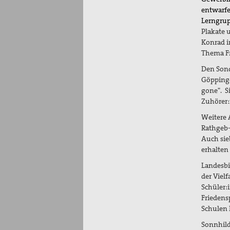
entwarfe
Lerngrup
Plakate 
Konrad i
Thema Fr
Den Son
Göppinge
gone".
S
Zuhörer:
Weitere 
Rathgeb-
Auch sie
erhalten
Landesbi
der Viel
Schüler:
Friedens
Schulen
Sonnhild 