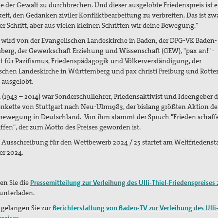
ale der Gewalt zu durchbrechen. Und dieser ausgelobte Friedenspreis ist 
eit, den Gedanken ziviler Konfliktbearbeitung zu verbreiten. Das ist zw
er Schritt, aber aus vielen kleinen Schritten wir deine Bewegung."
s wird von der Evangelischen Landeskirche in Baden, der DFG-VK Baden-
erg, der Gewerkschaft Erziehung und Wissenschaft (GEW), "pax an!" -
t für Pazifismus, Friedenspädagogik und Völkerverständigung, der
schen Landeskirche in Württemberg und pax christi Freiburg und Rott
 ausgelobt.
l (1943 – 2014) war Sonderschullehrer, Friedensaktivist und Ideengeber d
kette von Stuttgart nach Neu-Ulm1983, der bislang größten Aktion de
bewegung in Deutschland.
Von ihm stammt der Spruch "Frieden schaff
fen", der zum Motto des Preises geworden ist.
 Ausschreibung für den Wettbewerb 2024 / 25 startet am Weltfriedenstag
r 2024.
en Sie die
Pressemitteilung zur Verleihung des Ulli-Thiel-Friedenspreises
unterladen.
 gelangen Sie zur
Berichterstattung von Baden-TV zur Verleihung des Ulli-
preises
.