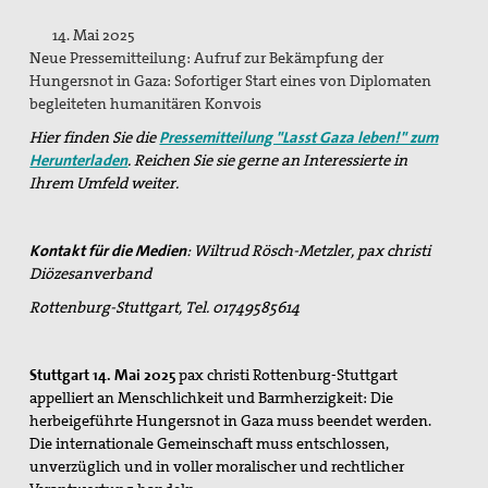
Pressemitteilungen
14. Mai 2025
Neue Pressemitteilung: Aufruf zur Bekämpfung der
Publikationen
Hungersnot in Gaza: Sofortiger Start eines von Diplomaten
begleiteten humanitären Konvois
pax info
Hier finden Sie die
Pressemitteilung "Lasst Gaza leben!" zum
Newsletter
Herunterladen
. Reichen Sie sie gerne an Interessierte in
Ihrem Umfeld weiter.
Der Heilige Martin
Weiteres
Kontakt für die Medien
: Wiltrud Rösch-Metzler, pax christi
Diözesanverband
Friedensbildung
Rottenburg-Stuttgart, Tel. 01749585614
Servicestelle Friedensbildung Baden-Württemberg
Netzwerk Friedensbildung Baden-Württemberg
Stuttgart 14. Mai 2025
p
ax christi Rottenburg-Stuttgart
appelliert an Menschlichkeit und Barmherzigkeit: Die
Referent für Friedensbildung
herbeigeführte Hungersnot in Gaza muss beendet werden.
Die internationale Gemeinschaft muss entschlossen,
Materialien zur Friedensbildung
unverzüglich und in voller moralischer und rechtlicher