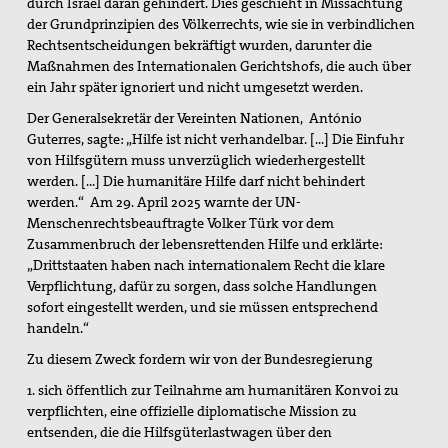
durch Israel daran gehindert. Dies geschieht in Missachtung
Bündnis "Schulfrei für die Bundeswehr"
der Grundprinzipien des Völkerrechts, wie sie in verbindlichen
Rechtsentscheidungen bekräftigt wurden, darunter die
Freiwilliger Friedensdienst in Bethlehem & Jerusalem
Maßnahmen des Internationalen Gerichtshofs, die auch über
ein Jahr später ignoriert und nicht umgesetzt werden.
Friedensräume Lindau
Der Generalsekretär der Vereinten Nationen,
António
Guterres, sagte: „Hilfe ist nicht verhandelbar. […] Die Einfuhr
Initiative "Farbe bekennen!"
von Hilfsgütern muss unverzüglich wiederhergestellt
werden. […] Die humanitäre Hilfe darf nicht behindert
Jugend für Frieden und Gerechtigkeit in Palästina und
werden.“
Am 29. April 2025 warnte der UN-
Israel
Menschenrechtsbeauftragte Volker Türk vor dem
Zusammenbruch der lebensrettenden Hilfe und erklärte:
Kampagne "Unter 18 nie!"
„Drittstaaten haben nach internationalem Recht die klare
Nahost-AG
Verpflichtung, dafür zu sorgen, dass solche Handlungen
sofort eingestellt werden, und sie müssen entsprechend
Ostermarsch
handeln.“
Zu diesem Zweck fordern wir von der Bundesregierung
Spiritualität
1. sich öffentlich zur Teilnahme am humanitären Konvoi zu
Spirituelle Orte
verpflichten, eine offizielle diplomatische Mission zu
entsenden, die die Hilfsgüterlastwagen über den