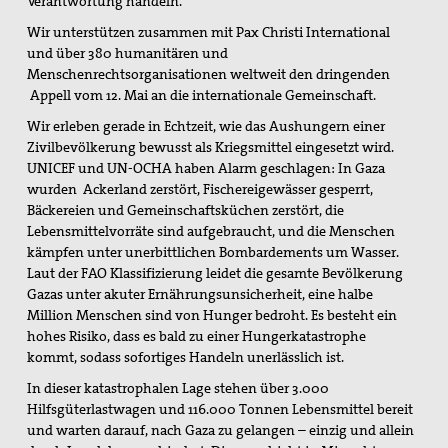
Verantwortung handeln.
Texte & Thesen
Wir unterstützen zusammen mit Pax Christi International
und über 380 humanitären und
Atomwaffen
Menschenrechtsorganisationen weltweit den dringenden
Appell vom 12. Mai an die internationale Gemeinschaft.
Europa
Wir erleben gerade in Echtzeit, wie das Aushungern einer
Flucht und Migration
Zivilbevölkerung bewusst als Kriegsmittel eingesetzt wird.
UNICEF und UN-OCHA haben Alarm geschlagen: In Gaza
Große Reden zum Frieden
wurden Ackerland zerstört, Fischereigewässer gesperrt,
Bäckereien und Gemeinschaftsküchen zerstört, die
Nahost
Lebensmittelvorräte sind aufgebraucht, und die Menschen
kämpfen unter unerbittlichen Bombardements um Wasser.
Papst Franziskus
Laut der FAO Klassifizierung leidet die gesamte Bevölkerung
Gazas unter akuter Ernährungsunsicherheit, eine halbe
Ressourcenkonflikte
Million Menschen sind von Hunger bedroht. Es besteht ein
hohes Risiko, dass es bald zu einer Hungerkatastrophe
Rüstung
kommt, sodass sofortiges Handeln unerlässlich ist.
AGn, Aktionen, Projekte
In dieser katastrophalen Lage stehen über 3.000
Hilfsgüterlastwagen und 116.000 Tonnen Lebensmittel bereit
Aktion Aufschrei
und warten darauf, nach Gaza zu gelangen – einzig und allein