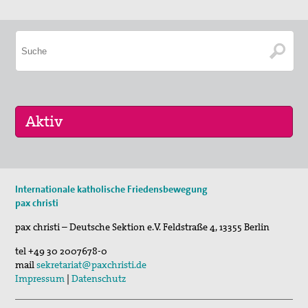
17. Okt 2026
Internationale katholische Friedensbewegung
Selig, die Frieden stiften - Pilgern für den …
pax christi
pax christi – Deutsche Sektion e.V.
Feldstraße 4
,
13355
Berlin
tel
+49 30 2007678-0
mail
sekretariat@paxchristi.de
Impressum
|
Datenschutz