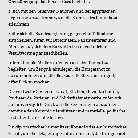
Gedenken an Josef Ruf
Grenzübergang Rafah nach Gaza begleitet.
2. sich mit den Vereinten Nationen und der ägyptischen
Texte zum Thema Spiritualität
Regierung abzustimmen, um die Einreise des Konvois zu
erleichtern.
pax christi Pilgertag
Sollte sich die Bundesregierung gegen eine Teilnahme
Friedensgebet zum Internationalen Tag der
entscheiden, rufen wir Diplomaten, Parlamentarier und
Menschenrechte
Minister auf, sich dem Konvoi in ihrer persönlichen
Verantwortung anzuschließen.
Mitmachen
Internationale Medien rufen wir auf, den Konvoi zu
begleiten, um Zeugnis abzulegen, die Hungersnot zu
Spenden
dokumentieren und die Blockade, die Gaza aushungert,
öffentlich zu machen.
Mitglied werden
Die weltweite Zivilgesellschaft, Kirchen, Gewerkschaften,
Suche
Studierende, Parteien und Solidaritätsnetzwerke, rufen wir
auf, unverzüglich Druck auf die Regierungen auszuüben,
damit sie den Konvoi unterstützen und materielle, politische
und öffentliche Hilfe leisten.
Ein diplomatischer humanitärer Konvoi wäre ein historischer
Schritt, um die Belagerung zu durchbrechen, die Hungersnot