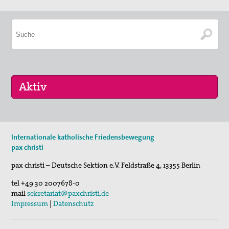
17. Okt 2026
Internationale katholische Friedensbewegung
Selig, die Frieden stiften - Pilgern für den …
pax christi
pax christi – Deutsche Sektion e.V.
Feldstraße 4
,
13355
Berlin
tel
+49 30 2007678-0
mail
sekretariat@paxchristi.de
Impressum
|
Datenschutz