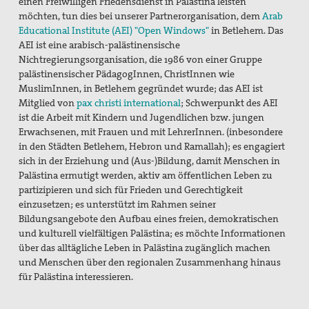
einen Freiwilligen Friedensdienst in Palästina leisten
Bündnis "Schulfrei für die Bundeswehr"
möchten, tun dies bei unserer Partnerorganisation, dem
Arab
Educational Institute (AEI) "Open Windows"
in Betlehem. Das
Freiwilliger Friedensdienst in Bethlehem & Jerusalem
AEI ist eine arabisch-palästinensische
Nichtregierungsorganisation, die 1986 von einer Gruppe
Friedensräume Lindau
palästinensischer PädagogInnen, ChristInnen wie
MuslimInnen, in Betlehem gegründet wurde; das AEI ist
Initiative "Farbe bekennen!"
Mitglied von
pax christi international
; Schwerpunkt des AEI
ist die Arbeit mit Kindern und Jugendlichen bzw. jungen
Jugend für Frieden und Gerechtigkeit in Palästina und
Erwachsenen, mit Frauen und mit LehrerInnen. (inbesondere
Israel
in den Städten Betlehem, Hebron und Ramallah); es engagiert
sich in der Erziehung und (Aus-)Bildung, damit Menschen in
Kampagne "Unter 18 nie!"
Palästina ermutigt werden, aktiv am öffentlichen Leben zu
partizipieren und sich für Frieden und Gerechtigkeit
Nahost-AG
einzusetzen; es unterstützt im Rahmen seiner
Bildungsangebote den Aufbau eines freien, demokratischen
Ostermarsch
und kulturell vielfältigen Palästina; es möchte Informationen
über das alltägliche Leben in Palästina zugänglich machen
Spiritualität
und Menschen über den regionalen Zusammenhang hinaus
für Palästina interessieren.
Spirituelle Orte