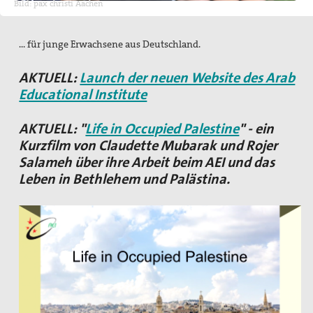
Bild: pax christi Aachen
Pressemitteilungen
Publikationen
... für junge Erwachsene aus Deutschland.
pax info
AKTUELL:
Launch der neuen Website des Arab
Educational Institute
Newsletter
Der Heilige Martin
AKTUELL: "
Life in Occupied Palestine
" - ein
Kurzfilm von Claudette Mubarak und Rojer
Weiteres
Salameh über ihre Arbeit beim AEI und das
Leben in Bethlehem und Palästina.
Friedensbildung
Servicestelle Friedensbildung Baden-Württemberg
Netzwerk Friedensbildung Baden-Württemberg
Referent für Friedensbildung
Materialien zur Friedensbildung