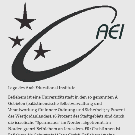
Gedenken an Josef Ruf
Texte zum Thema Spiritualität
pax christi Pilgertag
Friedensgebet zum Internationalen Tag der
Menschenrechte
Mitmachen
Spenden
Mitglied werden
Logo des Arab Educational Institute
Suche
Betlehem ist eine Universitätsstadt in den so genannten A-
Gebieten (palästinensische Selbstverwaltung und
Verantwortung für innere Ordnung und Sicherheit; 17 Prozent
des Westjordanlandes). 16 Prozent des Stadtgebiets sind durch
die israelische "Sperrmauer" im Norden abgetrennt. Im
Norden grenzt Bethlehem an Jerusalem. Für ChristInnen ist