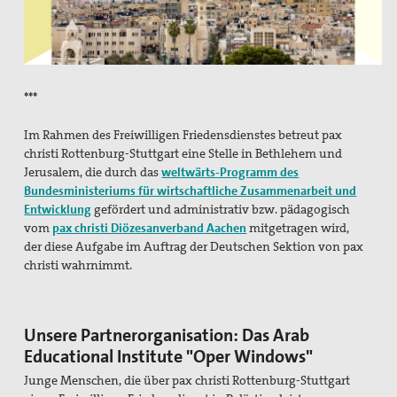
Texte & Thesen
Atomwaffen
Europa
***
Flucht und Migration
Im Rahmen des Freiwilligen Friedensdienstes betreut pax
christi Rottenburg-Stuttgart eine Stelle in Bethlehem und
Große Reden zum Frieden
Jerusalem, die durch das
weltwärts-Programm des
Bundesministeriums für wirtschaftliche Zusammenarbeit und
Nahost
Entwicklung
gefördert und administrativ bzw. pädagogisch
vom
pax christi Diözesanverband Aachen
mitgetragen wird,
Papst Franziskus
der diese Aufgabe im Auftrag der Deutschen Sektion von pax
christi wahrnimmt.
Ressourcenkonflikte
Rüstung
Unsere Partnerorganisation: Das Arab
AGn, Aktionen, Projekte
Educational Institute "Oper Windows"
Aktion Aufschrei
Junge Menschen, die über pax christi Rottenburg-Stuttgart