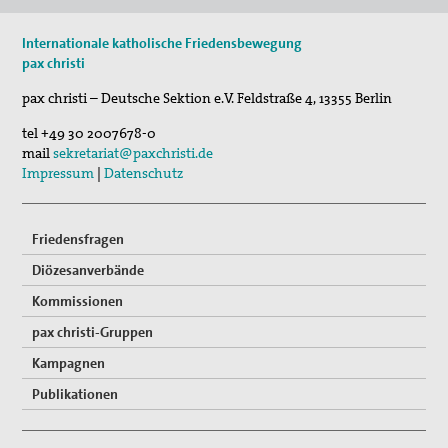
17. Okt 2026
Internationale katholische Friedensbewegung
Selig, die Frieden stiften - Pilgern für den …
pax christi
pax christi – Deutsche Sektion e.V.
Feldstraße 4
,
13355
Berlin
tel
+49 30 2007678-0
mail
sekretariat@paxchristi.de
Impressum
|
Datenschutz
Friedensfragen
Diözesanverbände
Kommissionen
pax christi-Gruppen
Kampagnen
Publikationen