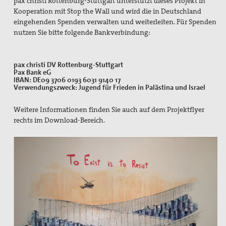
pax christi Rottenburg-Stuttgart unterstützt dieses Projekt in
Gedenken an Josef Ruf
Kooperation mit Stop the Wall und wird die in Deutschland
Texte zum Thema Spiritualität
eingehenden Spenden verwalten und weiterleiten. Für Spenden
nutzen Sie bitte folgende Bankverbindung:
pax christi Pilgertag
Friedensgebet zum Internationalen Tag der
pax christi DV Rottenburg-Stuttgart
Pax Bank eG
Menschenrechte
IBAN: DE09 3706 0193 6031 9140 17
Verwendungszweck: Jugend für Frieden in Palästina und Israel
Mitmachen
Weitere Informationen finden Sie auch auf dem Projektflyer
Spenden
rechts im Download-Bereich.
Mitglied werden
Suche