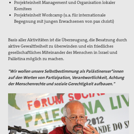
Projekteinheit Management und Organisation lokaler
Texte & Thesen
Komitees
Projekteinheit Workcamp (u.a. für internationale
Atomwaffen
Begegnung mit jungen Erwachsenen von pax christi)
Europa
Basis aller Aktivitäten ist die Überzeugung, die Besatzung durch
Flucht und Migration
aktive Gewaltfreiheit zu überwinden und ein friedliches
gesellschaftliches Miteinander der Menschen in Israel und
Große Reden zum Frieden
Palästina möglich zu machen.
Nahost
"Wir wollen unsere Selbstbestimmung als Palästinenser*innen
auf den Werten von Partizipation, Verantwortlichkeit, Achtung
Papst Franziskus
der Menschenrechte und soziale Gerechtigkeit aufbauen."
Ressourcenkonflikte
Rüstung
AGn, Aktionen, Projekte
Aktion Aufschrei