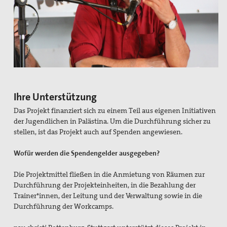
Bündnis "Schulfrei für die Bundeswehr"
Freiwilliger Friedensdienst in Bethlehem & Jerusalem
Friedensräume Lindau
Initiative "Farbe bekennen!"
Jugend für Frieden und Gerechtigkeit in Palästina und
Ihre Unterstützung
Israel
Das Projekt finanziert sich zu einem Teil aus eigenen Initiativen
der Jugendlichen in Palästina. Um die Durchführung sicher zu
Kampagne "Unter 18 nie!"
stellen, ist das Projekt auch auf Spenden angewiesen.
Nahost-AG
Wofür werden die Spendengelder ausgegeben?
Ostermarsch
Die Projektmittel fließen in die Anmietung von Räumen zur
Durchführung der Projekteinheiten, in die Bezahlung der
Spiritualität
Trainer*innen, der Leitung und der Verwaltung sowie in die
Durchführung der Workcamps.
Spirituelle Orte