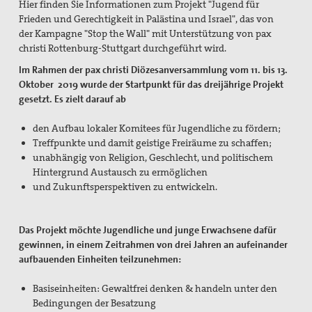
Hier finden Sie Informationen zum Projekt "Jugend für
Pressemitteilungen
Frieden und Gerechtigkeit in Palästina und Israel", das von
der Kampagne "Stop the Wall" mit Unterstützung von pax
Publikationen
christi Rottenburg-Stuttgart durchgeführt wird.
pax info
Im Rahmen der pax christi Diözesanversammlung vom 11. bis 13.
Oktober 2019 wurde der Startpunkt für das dreijährige Projekt
Newsletter
gesetzt. Es zielt darauf ab
Der Heilige Martin
den Aufbau lokaler Komitees für Jugendliche zu fördern;
Treffpunkte und damit geistige Freiräume zu schaffen;
Weiteres
unabhängig von Religion, Geschlecht, und politischem
Hintergrund Austausch zu ermöglichen
Friedensbildung
und Zukunftsperspektiven zu entwickeln.
Servicestelle Friedensbildung Baden-Württemberg
Das Projekt möchte Jugendliche und junge Erwachsene dafür
Netzwerk Friedensbildung Baden-Württemberg
gewinnen, in einem Zeitrahmen von drei Jahren an aufeinander
aufbauenden Einheiten teilzunehmen:
Referent für Friedensbildung
Basiseinheiten: Gewaltfrei denken & handeln unter den
Materialien zur Friedensbildung
Bedingungen der Besatzung