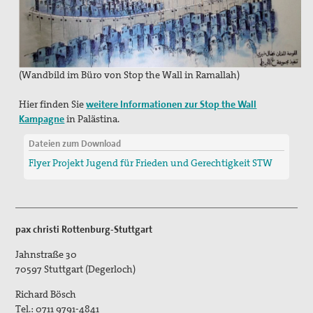
(Wandbild im Büro von Stop the Wall in Ramallah)
Hier finden Sie
weitere Informationen zur Stop the Wall
Kampagne
in Palästina.
Dateien zum Download
Flyer Projekt Jugend für Frieden und Gerechtigkeit STW
pax christi Rottenburg-Stuttgart
Jahnstraße 30
70597
Stuttgart (Degerloch)
Richard Bösch
Tel.:
0711 9791-4841