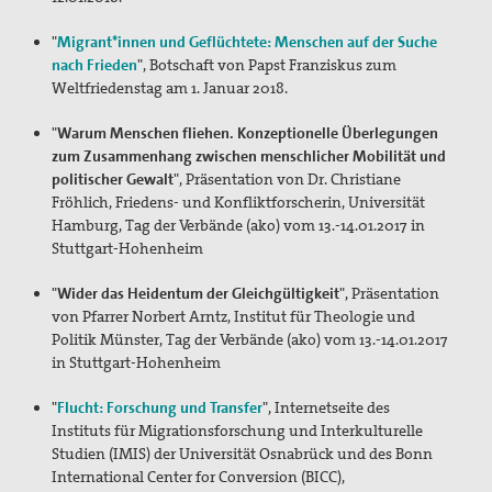
Texte & Thesen
"
Migrant*innen und Geflüchtete: Menschen auf der Suche
Atomwaffen
nach Frieden
", Botschaft von Papst Franziskus zum
Weltfriedenstag am 1. Januar 2018.
Europa
"
Warum Menschen fliehen. Konzeptionelle Überlegungen
Flucht und Migration
zum Zusammenhang zwischen menschlicher Mobilität und
politischer Gewalt
", Präsentation von Dr. Christiane
Große Reden zum Frieden
Fröhlich, Friedens- und Konfliktforscherin, Universität
Hamburg, Tag der Verbände (ako) vom 13.-14.01.2017 in
Nahost
Stuttgart-Hohenheim
Papst Franziskus
"
Wider das Heidentum der Gleichgültigkeit
", Präsentation
von Pfarrer Norbert Arntz, Institut für Theologie und
Ressourcenkonflikte
Politik Münster, Tag der Verbände (ako) vom 13.-14.01.2017
in Stuttgart-Hohenheim
Rüstung
"
Flucht: Forschung und Transfer
", Internetseite des
AGn, Aktionen, Projekte
Instituts für Migrationsforschung und Interkulturelle
Studien (IMIS) der Universität Osnabrück und des Bonn
Aktion Aufschrei
International Center for Conversion (BICC),