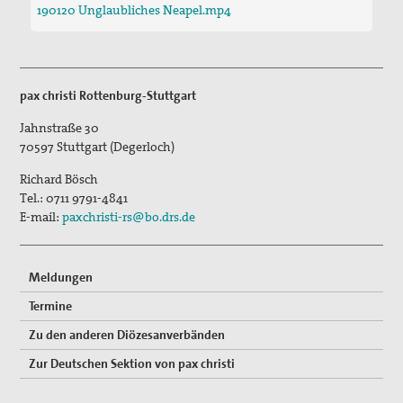
Gedenken an Josef Ruf
190120 Unglaubliches Neapel.mp4
Texte zum Thema Spiritualität
pax christi Pilgertag
pax christi Rottenburg-Stuttgart
Friedensgebet zum Internationalen Tag der
Jahnstraße 30
Menschenrechte
70597
Stuttgart (Degerloch)
Mitmachen
Richard Bösch
Tel.:
0711 9791-4841
Spenden
E-mail:
paxchristi-rs@bo.drs.de
Mitglied werden
Meldungen
Suche
Termine
Zu den anderen Diözesanverbänden
Zur Deutschen Sektion von pax christi