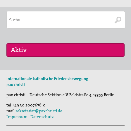
17. Okt 2026
Internationale katholische Friedensbewegung
Selig, die Frieden stiften - Pilgern für den …
pax christi
pax christi – Deutsche Sektion e.V.
Feldstraße 4
,
13355
Berlin
tel
+49 30 2007678-0
mail
sekretariat@paxchristi.de
Impressum
|
Datenschutz