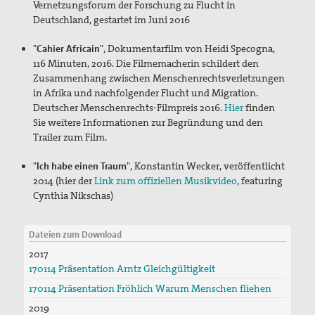
Vernetzungsforum der Forschung zu Flucht in
Bündnis "Schulfrei für die Bundeswehr"
Deutschland, gestartet im Juni 2016
Freiwilliger Friedensdienst in Bethlehem & Jerusalem
"
Cahier Africain
", Dokumentarfilm von Heidi Specogna,
116 Minuten, 2016. Die Filmemacherin schildert den
Friedensräume Lindau
Zusammenhang zwischen Menschenrechtsverletzungen
in Afrika und nachfolgender Flucht und Migration.
Initiative "Farbe bekennen!"
Deutscher Menschenrechts-Filmpreis 2016.
Hier
finden
Sie weitere Informationen zur Begründung und den
Jugend für Frieden und Gerechtigkeit in Palästina und
Trailer zum Film.
Israel
"
Ich habe einen Traum
", Konstantin Wecker, veröffentlicht
Kampagne "Unter 18 nie!"
2014 (hier der
Link zum offiziellen Musikvideo
, featuring
Cynthia Nikschas)
Nahost-AG
Ostermarsch
Dateien zum Download
2017
Spiritualität
170114 Präsentation Arntz Gleichgültigkeit
Spirituelle Orte
170114 Präsentation Fröhlich Warum Menschen fliehen
2019