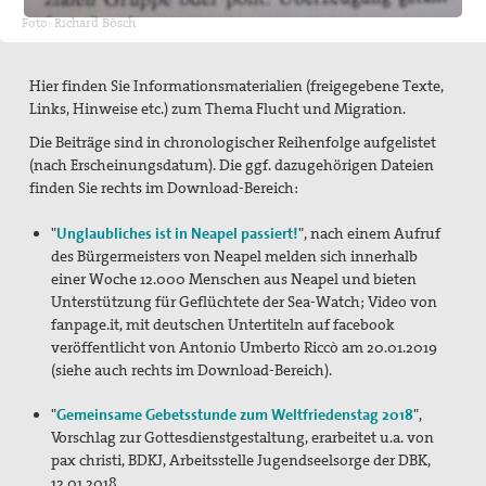
Pressemitteilungen
Foto: Richard Bösch
Publikationen
Hier finden Sie Informationsmaterialien (freigegebene Texte,
pax info
Links, Hinweise etc.) zum Thema Flucht und Migration.
Die Beiträge sind in chronologischer Reihenfolge aufgelistet
Newsletter
(nach Erscheinungsdatum). Die ggf. dazugehörigen Dateien
finden Sie rechts im Download-Bereich:
Der Heilige Martin
"
Unglaubliches ist in Neapel passiert!
", nach einem Aufruf
Weiteres
des Bürgermeisters von Neapel melden sich innerhalb
einer Woche 12.000 Menschen aus Neapel und bieten
Friedensbildung
Unterstützung für Geflüchtete der Sea-Watch; Video von
fanpage.it, mit deutschen Untertiteln auf facebook
Servicestelle Friedensbildung Baden-Württemberg
veröffentlicht von Antonio Umberto Riccò am 20.01.2019
(siehe auch rechts im Download-Bereich).
Netzwerk Friedensbildung Baden-Württemberg
"
Gemeinsame Gebetsstunde zum Weltfriedenstag 2018
",
Referent für Friedensbildung
Vorschlag zur Gottesdienstgestaltung, erarbeitet u.a. von
pax christi, BDKJ, Arbeitsstelle Jugendseelsorge der DBK,
Materialien zur Friedensbildung
12.01.2018.